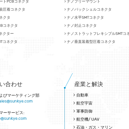
ートPCBコネクタ
ナノフリーマウント
装圧着コネクタ
ナノバックシェルコネクタ
ネクタ
ナノ水平SMTコネクタ
CBコネクタ
ナノ封止コネクタ
コネクター
ナノストラットフレキシブルSMTコ
MTコネクタ
ナノ垂直装着型圧着コネクタ
い合わせ
産業と解決
自動車
よびマーケティング部
ales@sunkye.com
航空宇宙
軍事防御
マーサービス:
ce@sunkye.com
航空機/ UAV
石油・ガス・マリン