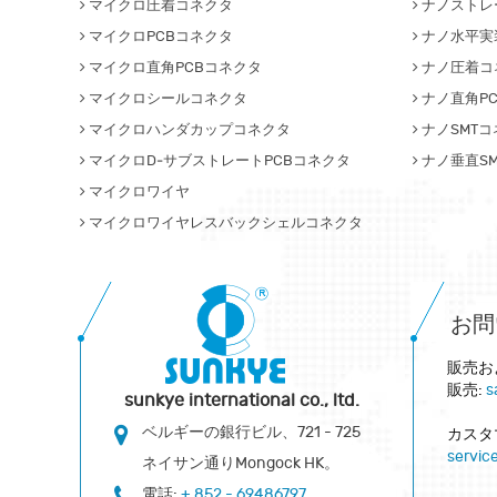
マイクロ圧着コネクタ
ナノストレ
マイクロPCBコネクタ
ナノ水平実
マイクロ直角PCBコネクタ
ナノ圧着コ
マイクロシールコネクタ
ナノ直角P
マイクロハンダカップコネクタ
ナノSMT
マイクロD‐サブストレートPCBコネクタ
ナノ垂直S
マイクロワイヤ
マイクロワイヤレスバックシェルコネクタ
お問
販売お
販売:
s
sunkye international co., ltd.
ベルギーの銀行ビル、721 - 725
カスタ
servi
ネイサン通りMongock HK。
電話:
+ 852 - 69486797