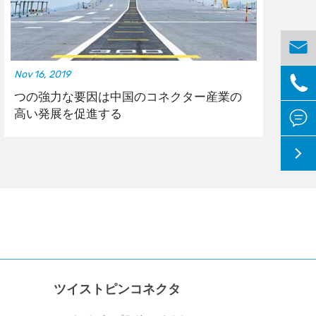

Nov 16, 2019
No

つの強力な要因は中国のコネクター産業の
高い発展を促進する


ツイストピンコネクタ