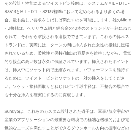
その設計と性能によるツイストピン接触は、システムがMIL - DTL -
83513とMIL - DTL - 32139標準において定められるより多くの場
合、最も厳しい要求をしばしば満たすのを可能にします。雄のMicro
- D接触は、ベリリウム銅と銅合金の10本のストランドが一緒にねじ
られて、それから溶接される溶接でできています。これらの捻れス
トランドは、実際には、ターンの間に挿入された女性の接触に圧縮
されているため、柔軟性と保持/抽出の容易さを維持しながら、電気
的な接点の高い数は永久に保証されています。挿入されたポイント
は、挿入中にソケット内で圧縮されます。パフォーマンスを維持す
るために、ツイスト・ピンとソケットの一対の挿入をしてくださ
い。ソケット接触面取りとねじれピン半球半径は、不整合の場合で
も十分な挿入を確実にするのに貢献します。
Sunkyeは、これらのカスタム設計された碍子は、軍事/航空宇宙や
産業のアプリケーションの最重要な環境での極端な機械的および電
気的なニーズを満たすことができるダウンホール方向の掘削などの