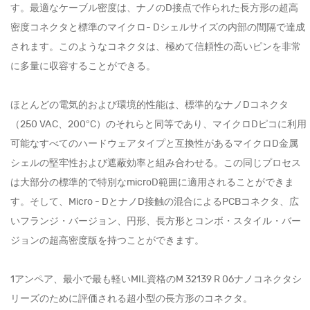
す。最適なケーブル密度は、ナノのD接点で作られた長方形の超高
密度コネクタと標準のマイクロ- Dシェルサイズの内部の間隔で達成
されます。このようなコネクタは、極めて信頼性の高いピンを非常
に多量に収容することができる。
ほとんどの電気的および環境的性能は、標準的なナノDコネクタ
（250 VAC、200°C）のそれらと同等であり、マイクロDピコに利用
可能なすべてのハードウェアタイプと互換性があるマイクロD金属
シェルの堅牢性および遮蔽効率と組み合わせる。この同じプロセス
は大部分の標準的で特別なmicroD範囲に適用されることができま
す。そして、Micro - DとナノD接触の混合によるPCBコネクタ、広
いフランジ・バージョン、円形、長方形とコンボ・スタイル・バー
ジョンの超高密度版を持つことができます。
1アンペア、最小で最も軽いMIL資格のM 32139 R 06ナノコネクタシ
リーズのために評価される超小型の長方形のコネクタ。