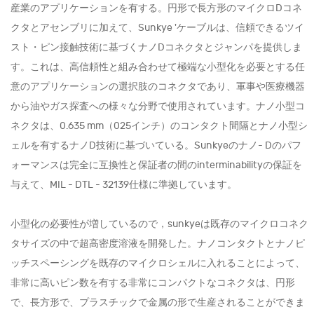
産業のアプリケーションを有する。円形で長方形のマイクロDコネ
クタとアセンブリに加えて、Sunkye 'ケーブルは、信頼できるツイ
スト・ピン接触技術に基づくナノDコネクタとジャンパを提供しま
す。これは、高信頼性と組み合わせて極端な小型化を必要とする任
意のアプリケーションの選択肢のコネクタであり、軍事や医療機器
から油やガス探査への様々な分野で使用されています。ナノ小型コ
ネクタは、0.635 mm（025インチ）のコンタクト間隔とナノ小型シ
ェルを有するナノD技術に基づいている。Sunkyeのナノ- Dのパフ
ォーマンスは完全に互換性と保証者の間のinterminabilityの保証を
与えて、MIL - DTL - 32139仕様に準拠しています。
小型化の必要性が増しているので，sunkyeは既存のマイクロコネク
タサイズの中で超高密度溶液を開発した。ナノコンタクトとナノピ
ッチスペーシングを既存のマイクロシェルに入れることによって、
非常に高いピン数を有する非常にコンパクトなコネクタは、円形
で、長方形で、プラスチックで金属の形で生産されることができま