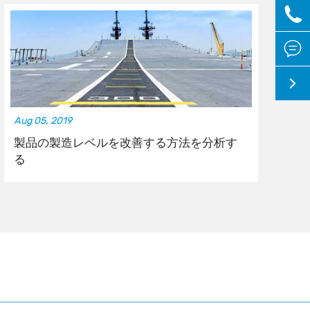



Aug 05, 2019
No
製品の製造レベルを改善する方法を分析す
る