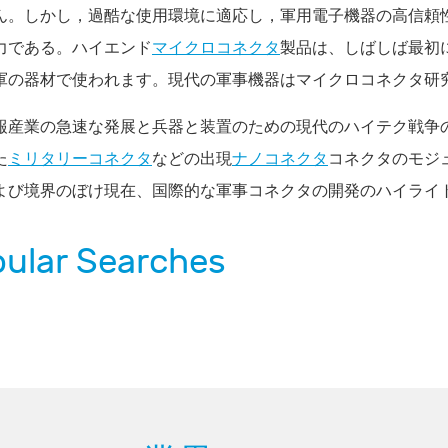
ん。しかし，過酷な使用環境に適応し，軍用電子機器の高信頼
力である。ハイエンド
マイクロコネクタ
製品は、しばしば最初
軍の器材で使われます。現代の軍事機器はマイクロコネクタ研
報産業の急速な発展と兵器と装置のための現代のハイテク戦争
た
ミリタリーコネクタ
などの出現
ナノコネクタ
コネクタのモジ
よび境界のぼけ現在、国際的な軍事コネクタの開発のハイライ
ular Searches