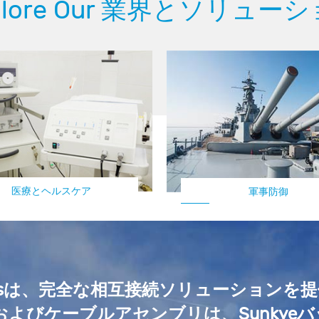
plore Our 業界とソリュー
医療とヘルスケア
軍事防御
自動車
echnologiesは、完全な相互接続ソリュー
タおよびケーブルアセンブリは、Sunky