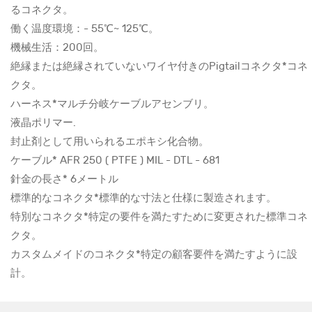
るコネクタ。
働く温度環境：- 55℃~ 125℃。
機械生活：200回。
絶縁または絶縁されていないワイヤ付きのPigtailコネクタ*コネ
クタ。
ハーネス*マルチ分岐ケーブルアセンブリ。
液晶ポリマー.
封止剤として用いられるエポキシ化合物。
ケーブル* AFR 250 ( PTFE ) MIL - DTL - 681
針金の長さ* 6メートル
標準的なコネクタ*標準的な寸法と仕様に製造されます。
特別なコネクタ*特定の要件を満たすために変更された標準コネ
クタ。
カスタムメイドのコネクタ*特定の顧客要件を満たすように設
計。