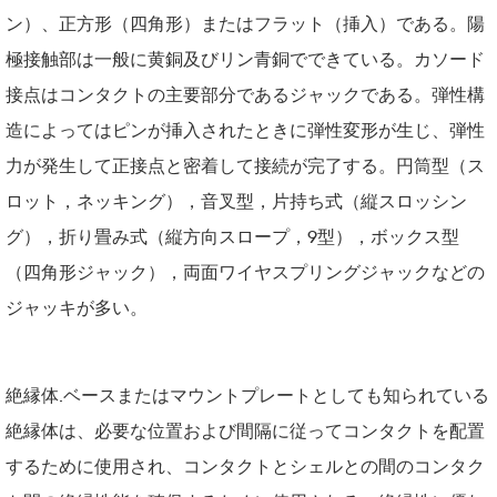
ン）、正方形（四角形）またはフラット（挿入）である。陽
極接触部は一般に黄銅及びリン青銅でできている。カソード
接点はコンタクトの主要部分であるジャックである。弾性構
造によってはピンが挿入されたときに弾性変形が生じ、弾性
力が発生して正接点と密着して接続が完了する。円筒型（ス
ロット，ネッキング），音叉型，片持ち式（縦スロッシン
グ），折り畳み式（縦方向スロープ，9型），ボックス型
（四角形ジャック），両面ワイヤスプリングジャックなどの
ジャッキが多い。
絶縁体.ベースまたはマウントプレートとしても知られている
絶縁体は、必要な位置および間隔に従ってコンタクトを配置
するために使用され、コンタクトとシェルとの間のコンタク